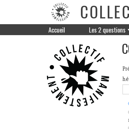
COLLE
Accueil
Les 2 questions
C
Pr
hé