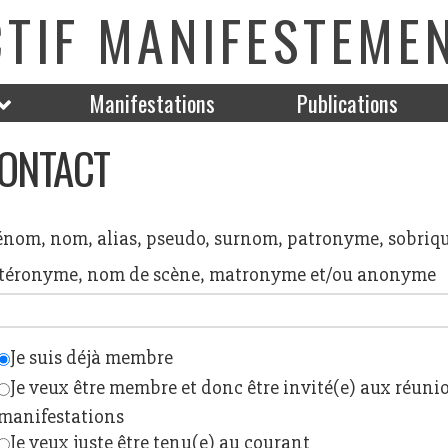
CTIF MANIFESTEME
Manifestations
Publications
ONTACT
énom, nom, alias, pseudo, surnom, patronyme, sobriqu
téronyme, nom de scène, matronyme et/ou anonyme
Je suis déjà membre
Je veux être membre et donc être invité(e) aux réuni
manifestations
Je veux juste être tenu(e) au courant